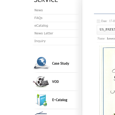
Date : 17-
US_PATE
Name :
kesec